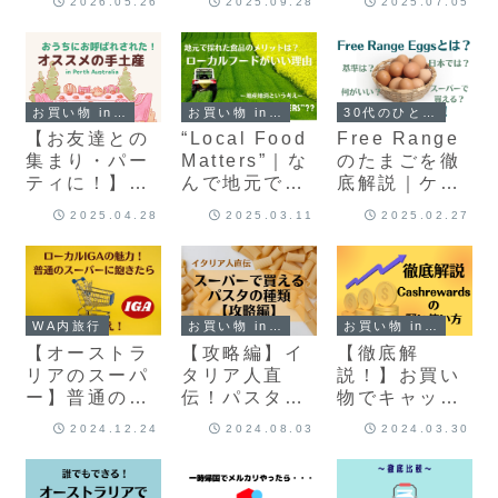
2026.05.26
2025.09.28
2025.07.05
リーム系スナ
塩麹をはじめ
開（節約方法
ックを紹介
たら料理の幅
も解説）
が劇的に広が
った
お買い物 in australia
お買い物 in australia
30代のひとりごと
【お友達との
“Local Food
Free Range
集まり・パー
Matters”｜な
のたまごを徹
ティに！】オ
んで地元でと
底解説｜ケー
ススメ手土産
れた食品がい
ジフリーとの
2025.04.28
2025.03.11
2025.02.27
in パース・オ
い？｜地産地
違いは？｜何
ーストラリア
消・身土不二
がいい？｜
WAで買える
たまご
お買い物 in australia
お買い物 in australia
WA内旅行
【攻略編】イ
【徹底解
【オーストラ
タリア人直
説！】お買い
リアのスーパ
伝！パスタの
物でキャッシ
ー】普通のス
種類まとめて
ュバックがも
ーパーに飽き
2024.12.24
2024.08.03
2024.03.30
みた｜スーパ
らえる
たら、ローカ
ーで買えるパ
Cashreward
ルIGAを狙
スタ
sの使い方
え！