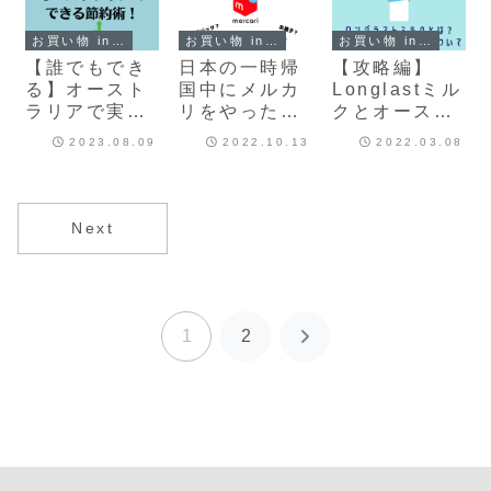
お買い物 in australia
お買い物 in australia
お買い物 in australia
【誰でもでき
日本の一時帰
【攻略編】
る】オースト
国中にメルカ
Longlastミル
ラリアで実践
リをやったら
クとオースト
したい節約方
面白いことに
ラリアの牛乳
2023.08.09
2022.10.13
2022.03.08
法
なった
の種類
Next
1
2
次
へ