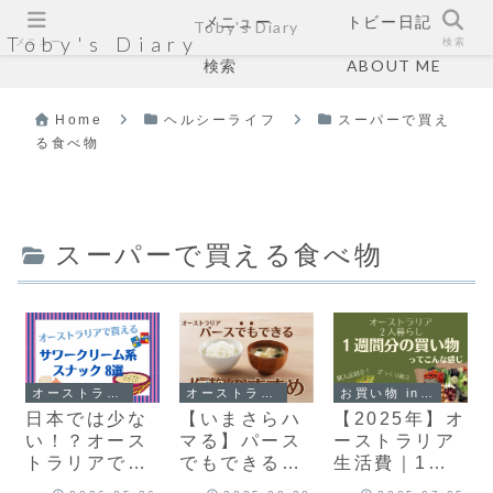
メニュー
トビー日記
Toby's Diary
Toby's Diary
メニュー
検索
検索
ABOUT ME
Home
ヘルシーライフ
スーパーで買え
る食べ物
スーパーで買える食べ物
オーストラリア生活
オーストラリア生活
お買い物 in australia
日本では少な
【いまさらハ
【2025年】オ
い！？オース
マる】パース
ーストラリア
トラリアで定
でもできる塩
生活費｜1週
番のサワーク
麹のすすめ ｜
間のリアル公