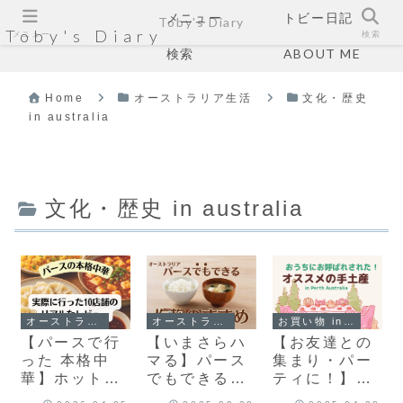
メニュー
トビー日記
Toby's Diary
Toby's Diary
メニュー
検索
検索
ABOUT ME
Home
オーストラリア生活
文化・歴史
in australia
文化・歴史 in australia
オーストラリア生活
オーストラリア生活
お買い物 in australia
【パースで行
【いまさらハ
【お友達との
った 本格中
マる】パース
集まり・パー
華】ホットポ
でもできる塩
ティに！】オ
ットからロー
麹のすすめ ｜
ススメ手土産