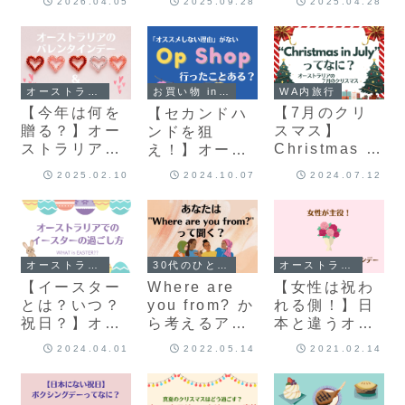
2026.04.05
2025.09.28
2025.04.28
カル店まで｜
塩麹をはじめ
in パース・オ
実際に行った
たら料理の幅
ーストラリア
10店舗レビュ
が劇的に広が
ーのリアルな
った
感想
オーストラリア生活
WA内旅行
お買い物 in australia
【今年は何を
【7月のクリ
【セカンドハ
贈る？】オー
スマス】
ンドを狙
ストラリアの
Christmas in
え！】オース
バレンタイン
July なぜクリ
トラリア「OP
2025.02.10
2024.10.07
2024.07.12
デーとギフト
スマスが７月
shop」オプシ
事情
に？！｜パー
ョップをおす
スのイベント
すめする理由
2024年冬
オーストラリア生活
30代のひとりごと
オーストラリア生活
【イースター
Where are
【女性は祝わ
とは？いつ？
you from? か
れる側！】日
祝日？】オー
ら考えるアイ
本と違うオー
ストラリアで
デンティティ
ストラリアの
2024.04.01
2022.05.14
2021.02.14
イースターを
迷子
バレンタイン
お祝いしよう
デーの過ごし
方