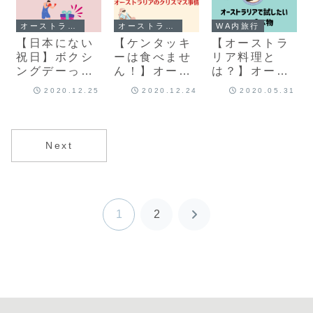
オーストラリア生活
オーストラリア生活
WA内旅行
【日本にない
【ケンタッキ
【オーストラ
祝日】ボクシ
ーは食べませ
リア料理と
ングデーって
ん！】オース
は？】オース
なに？１年に
トラリアで過
トラリアにき
2020.12.25
2020.12.24
2020.05.31
１度の素敵な
ごすクリスマ
たら試してみ
セールの日
ス
たい8つの食
べものたち
Next
1
2
次
へ