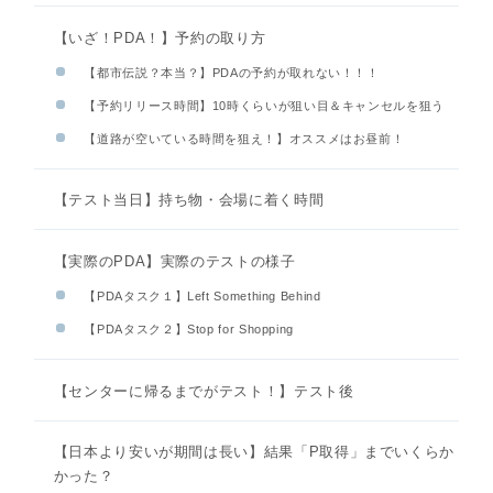
【いざ！PDA！】予約の取り方
【都市伝説？本当？】PDAの予約が取れない！！！
【予約リリース時間】10時くらいが狙い目＆キャンセルを狙う
【道路が空いている時間を狙え！】オススメはお昼前！
【テスト当日】持ち物・会場に着く時間
【実際のPDA】実際のテストの様子
【PDAタスク１】Left Something Behind
【PDAタスク２】Stop for Shopping
【センターに帰るまでがテスト！】テスト後
【日本より安いが期間は長い】結果「P取得」までいくらか
かった？