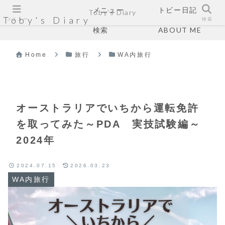
メニュー
トビー日記
Toby's Diary
Toby's Diary
メニュー
検索
検索
ABOUT ME
Home
旅行
WA内旅行
オーストラリアでいちから運転免許
を取ってみた～PDA 実技試験編～
2024年
2024.07.15
2026.03.23
WA内旅行