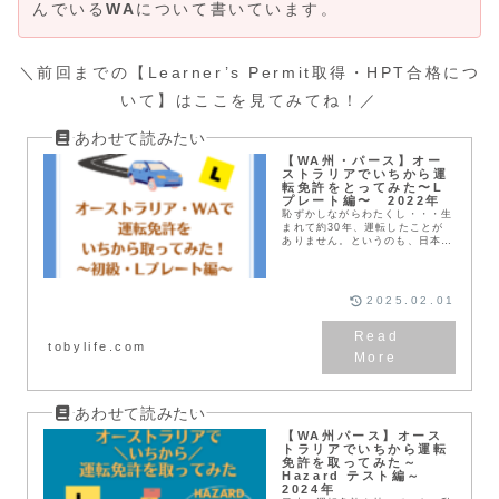
んでいる
WA
について書いています。
＼前回までの【Learner’s Permit取得・HPT合格につ
いて】はここを見てみてね！／
【WA州・パース】オー
ストラリアでいちから運
転免許をとってみた〜L
プレート編〜 2022年
恥ずかしながらわたくし・・・生
まれて約30年、運転したことが
ありません。というのも、日本に
いた時も東京での生活がほとんど
だったので電車とバスで十分でし
た。でもオーストラリア・パース
は、なかなかそういう...
2025.02.01
tobylife.com
【WA州パース】オース
トラリアでいちから運転
免許を取ってみた～
Hazard テスト編～
2024年