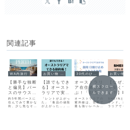
関連記事
WA内旅行
お買い物 in australia
30代のひとりごと
お買い物 in australi
【勝手な独断
【誰でもでき
オーストラリ
【なぜこ
横スクロー
と偏見】パー
る】オースト
ア在住者が選
で安くで
スのサウスサ
ラリアで実践
ぶ！「顔用」
る？】噂
ルできます
バーブの印象
したい節約方
日焼け止めお
SHEIN
約5年間パースに
「レントが上がっ
オーストラリアの
SHEINとい
住んでみて豊かな
法
た」「食品の値段
すすめ
紫外線は、世界で
を買って
ランド。オー
街、少し危なそう
が上がった…」こ
最も強いレベル。
ラリアでも日
【2025年・
た 〜オ
なシティ、どんな
の間、聞いていた
その過酷な日差し
も有名になっ
紫外線対策】
トラリア
人が住んでいそう
ラジオによると、
の中で暮らす現地
たこちら。洋
か…とかいうイメ
最近最も値段が上
在住者が、オース
どを検索する
ージが大体ついて
がったのは乳製品
トラリアで選ぶ顔
格の値段で売
きました。パース
だとか…毎日の生
用日焼け止めと
いるので、何
に来た当時、シェ
活を苦しめる物価
UV対策のコツを
があるんじ