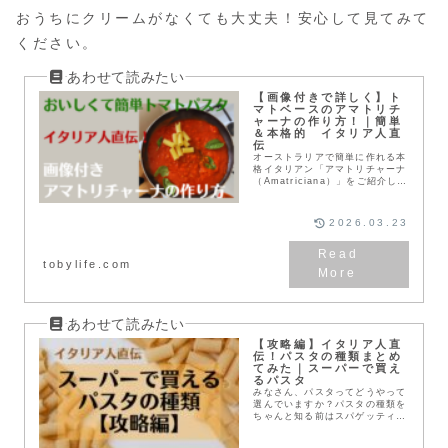
おうちにクリームがなくても大丈夫！安心して見てみて
ください。
【画像付きで詳しく】ト
マトベースのアマトリチ
ャーナの作り方！｜簡単
＆本格的 イタリア人直
伝
オーストラリアで簡単に作れる本
格イタリアン「アマトリチャーナ
（Amatriciana）」をご紹介しま
す！イタリア人から教えてもらっ
た本格レシピです！簡単に作れる
のでぜひおすすめ！スーパーで買
2026.03.23
えるものし...
tobylife.com
【攻略編】イタリア人直
伝！パスタの種類まとめ
てみた｜スーパーで買え
るパスタ
みなさん、パスタってどうやって
選んでいますか？パスタの種類を
ちゃんと知る前はスパゲッティ一
択！だったのですが、実はパスタ
にもいろいろな形と使い方がある