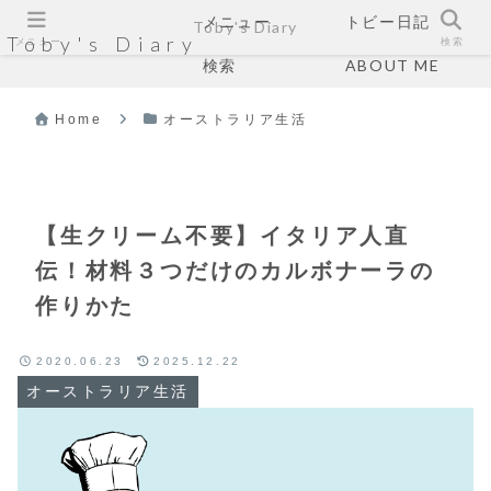
メニュー
トビー日記
Toby's Diary
Toby's Diary
メニュー
検索
検索
ABOUT ME
Home
オーストラリア生活
【生クリーム不要】イタリア人直
伝！材料３つだけのカルボナーラの
作りかた
2020.06.23
2025.12.22
オーストラリア生活