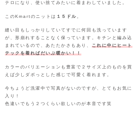
テロになり、使い捨てみたいに着まわしていました。
このKmartのニットは
１５ドル
。
縫い目もしっかりしていてすでに何回も洗っています
が、形崩れすることなく保っています。キチンと編み込
まれているので、あたたかさもあり、
これに中にヒート
テックを着ればだいぶ暖かい！！
カラーのバリエーションも豊富で２サイズ上のものを買
えば少しダボっとした感じで可愛く着れます。
今ちょうど洗濯中で写真がないのですが、とてもお気に
入り！
色違いでもう２つくらい欲しいのが本音です笑