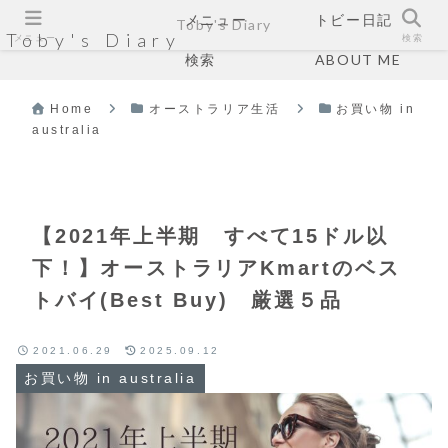
メニュー
トビー日記
Toby's Diary
Toby's Diary
メニュー
検索
検索
ABOUT ME
Home
オーストラリア生活
お買い物 in
australia
【2021年上半期 すべて15ドル以
下！】オーストラリアKmartのベス
トバイ(Best Buy) 厳選５品
2021.06.29
2025.09.12
お買い物 in australia