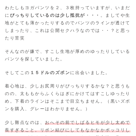
わたしもヨガパンツを２、３枚持っていますが、いまだ
に
ぴっちりしているのは少し抵抗が・・・
。ましてや生
地がとても薄かったりするのでパンツのラインが透けて
しまったり、これは公開セクハラなのでは・・？と思っ
たり苦笑
そんなのが嫌で、すこし生地が厚めのゆったりしている
パンツを探していました。
そしてこの
１５ドルのズボン
に出会いました。
着心地は、少しお尻周りがぴっちりするかな？と思うも
のの、太ももからふくらはぎにかけてはすこしゆったり
め。下着のラインはそこまで目立ちません。（黒いズボ
ンを購入、グレーはわかりません。）
少し難点なのは、
おへその前でしばるヒモが少し太めで
長すぎること。リボン結びにしてもなかなかボッコリし