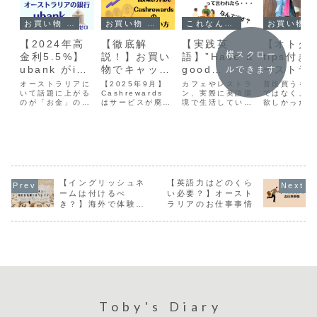
お買い物 in australia
お買い物 in australia
これなんていう？
お買い物 in australi
【2024年高
【徹底解
【実践英
【オトク
横スクロー
金利5.5%】
説！】お買い
語】”Have a
tips付き
ubank がing
物でキャッシ
good
ーストラ
ルできます
と並んだ！本
ュバックがも
one！”なん
の４大シ
オーストラリアに
【2025年9月】
カフェやレストラ
普段買うもの
気でオススメ
いて話題に上がる
らえる
Cashrewards
て学校で習っ
ン、実際に英語環
ピングセ
ではなく、ず
のが「お金」の
はサービスが廃止
境で生活している
欲しかったも
するオースト
Cashreward
てないけど？
話。＼みんな大好
されました。今は
と、日本の学校で
買うチャンス
ラリアの銀行
sの使い方
｜日常英会話
きお金の話／昨日
サイトを見ること
習わなかった言葉
ーストラリア
も休憩中に、家の
もできず、今まで
に出逢いま
大セールって
｜30ドルもら
の意味と使い
話やモーゲージ／
提携されていたシ
す。"Have a
知ですか？！
える
方
mortgageの話に
ョップも閲覧不可
good one"もそ
にまさに今が
なり、お金に対す
になっています。
の一つ。今日はそ
時期！今日は
る感覚がシビアに
この記事は、サー
んな 「"Have a
ストラリアに
なってきた様に感
ビスが行われてい
good one" と聞
らぜひ試して
【イングリッシュネ
【英語力はどのくら
じます。そんな
た時の記事なの
かれたら？」につ
い3大セール
ームは付けるべ
い必要？】オースト
中、銀行の選び方
で、「こんなもの
いて見ていきまし
いてみていき
一つでも節約がで
き？】海外で体験す
もあったのか」程
ラリアのお仕事事情
ょう。【Ha...
す！【もしか
き、実践して
度で読ん...
ら一年で一番
る自分の名前へのジ
い...
い？...
レンマ
Toby's Diary