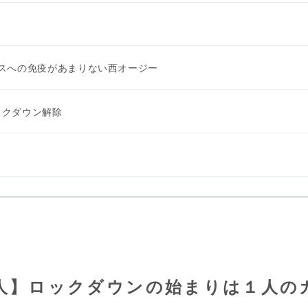
？
スへの免疫があまりない西オージー
ックダウン解除
人】ロックダウンの始まりは１人の